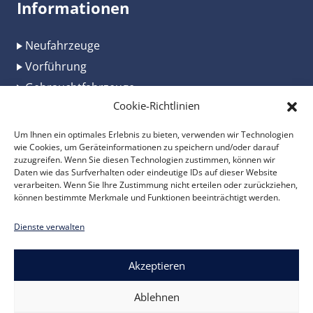
Informationen
Neufahrzeuge
Vorführung
Gebrauchtfahrzeuge
Cookie-Richtlinien
Werkstätten
Fahrzeugbau
Um Ihnen ein optimales Erlebnis zu bieten, verwenden wir Technologien
wie Cookies, um Geräteinformationen zu speichern und/oder darauf
News
zuzugreifen. Wenn Sie diesen Technologien zustimmen, können wir
Nutzungsbedingungen
Daten wie das Surfverhalten oder eindeutige IDs auf dieser Website
verarbeiten. Wenn Sie Ihre Zustimmung nicht erteilen oder zurückziehen,
Datenschutz
können bestimmte Merkmale und Funktionen beeinträchtigt werden.
Impressum
Dienste verwalten
AGB Gebrauchtwagen
AGB Vermietung
Akzeptieren
AGB Neuwagen
AGB Reparatur
Ablehnen